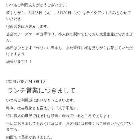
いつもご利用ありがとうございます。
勝手ながら、3月28日（火）、3月29日（水）はテイクアウトのみとさせて
いただき、
喫茶営業はお休みします。
当店のチーズケーキは手作り、小人数で製作でしており大量生産はできませ
ん。
本日はひとまず『作り』に専念し、また皆様に桜を見ながらお茶していただ
けますよう
頑張ります！！
2023
/
02
/
24 09:17
ランチ営業につきまして
いつもご利用誠にありがとうございます。
昨今、社会現象とも言えます『人手不足』。
特に職人の世界ではそれは顕著に表れているところであります。
当店におきましても言うに及ばず、お客様には有難くもご愛顧いただけてい
ますも、
内面では葛藤がありました。