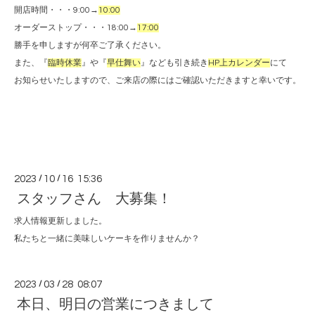
開店時間・・・9:00→
10:00
オーダーストップ・・・18:00→
17:00
勝手を申しますが何卒ご了承ください。
また、『
臨時休業
』や『
早仕舞い
』なども引き続き
HP上カレンダー
にて
お知らせいたしますので、ご来店の際にはご確認いただきますと幸いです。
2023
/
10
/
16 15:36
スタッフさん 大募集！
求人情報更新しました。
私たちと一緒に美味しいケーキを作りませんか？
2023
/
03
/
28 08:07
本日、明日の営業につきまして