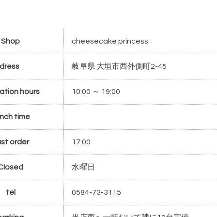
Shop
cheesecake princess
dress
岐阜県 大垣市西外側町2-45
ation hours
10:00 ～ 19:00
nch time
st order
17:00
Closed
水曜日
tel
0584-73-3115