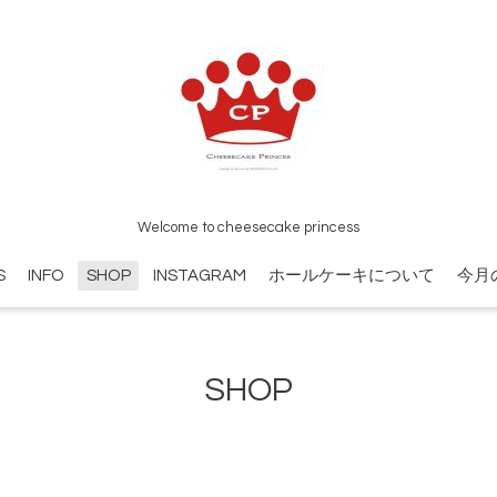
Welcome to cheesecake princess
S
INFO
SHOP
INSTAGRAM
ホールケーキについて
今月
SHOP