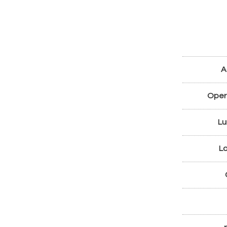
A
Oper
Lu
La