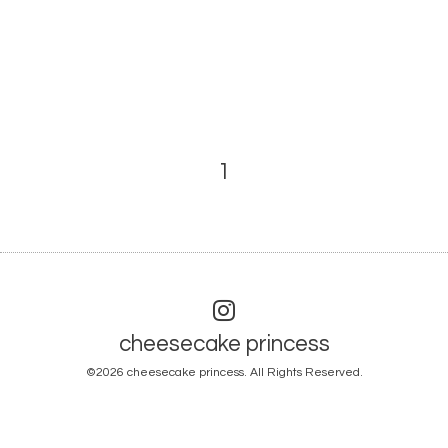
1
cheesecake princess
©2026
cheesecake princess
. All Rights Reserved.