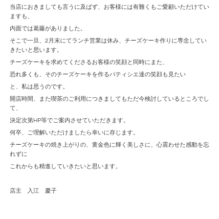
当店におきましても言うに及ばず、お客様には有難くもご愛顧いただけてい
ますも、
内面では葛藤がありました。
そこで一旦、2月末にてランチ営業は休み、チーズケーキ作りに専念してい
きたいと思います。
チーズケーキを求めてくださるお客様の笑顔と同時にまた、
恐れ多くも、そのチーズケーキを作るパティシエ達の笑顔も見たい
と、私は思うのです。
開店時間、また喫茶のご利用につきましてもただ今検討しているところでし
て、
決定次第HP等でご案内させていただきます。
何卒、ご理解いただけましたら幸いに存じます。
チーズケーキの焼き上がりの、黄金色に輝く美しさに、心震わせた感動を忘
れずに
これからも精進していきたいと思います。
店主 入江 慶子