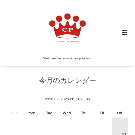
Welcome to cheesecake princess
今月のカレンダー
2026-07
2026-08
2026-09
Sun.
Mon.
Tue.
Wed.
Thu.
Fri.
Sat.
01