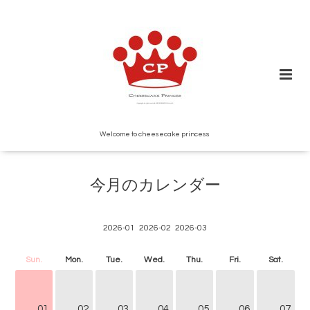
Welcome to cheesecake princess
今月のカレンダー
2026-01
2026-02
2026-03
Sun.
Mon.
Tue.
Wed.
Thu.
Fri.
Sat.
01
02
03
04
05
06
07